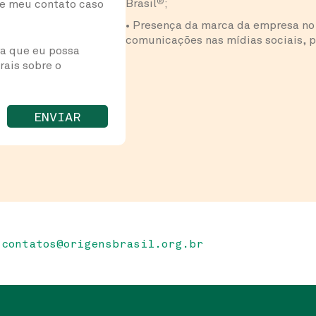
Brasil
®
;
re meu contato caso
• Presença da marca da empresa no s
comunicações nas mídias sociais, p
ra que eu possa
rais sobre o
ENVIAR
contatos@origensbrasil.org.br