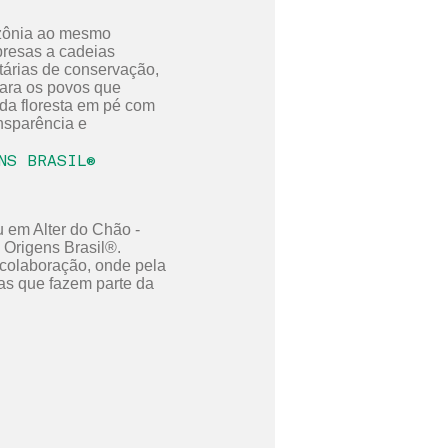
azônia ao mesmo
resas a cadeias
itárias de conservação,
para os povos que
 da floresta em pé com
ansparência e
 funcionamento e
NS BRASIL®
u em Alter do Chão -
 Origens Brasil®.
 colaboração, onde pela
as que fazem parte da