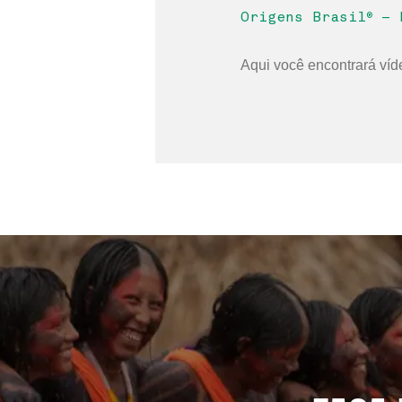
Origens Brasil
®
– F
Aqui você encontrará ví
A