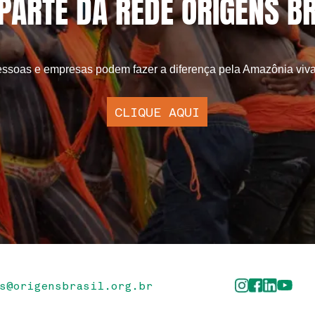
PARTE DA REDE ORIGENS BR
ssoas e empresas podem fazer a diferença pela Amazônia viva
ortfólio de produtos
CLIQUE AQUI
onheça os produtos que fazem parte da Rede Origens Brasil
BAIXAR
s@origensbrasil.org.br