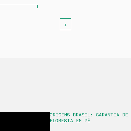
BAIXAR
+
anual de uso do selo da rede Origens Brasil
te manual explica sobre as diferenças entre selo, logo e como 
licados
BAIXAR
ORIGENS BRASIL: GARANTIA DE 
FLORESTA EM PÉ