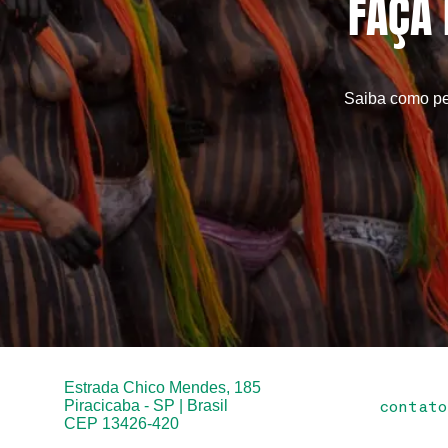
FAÇA 
Saiba como pe
P
C
Estrada Chico Mendes, 185
contato
Piracicaba - SP | Brasil
CEP 13426-420