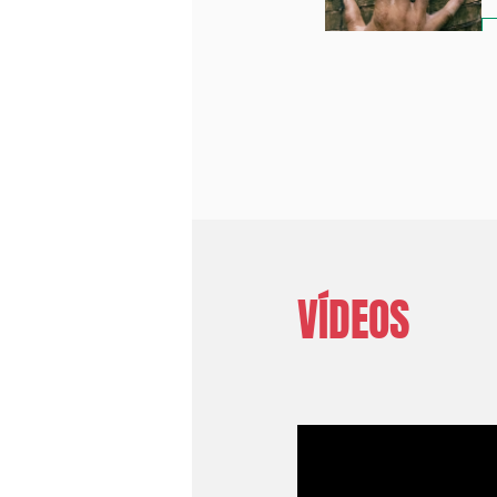
M
VÍDEOS
Es
ap