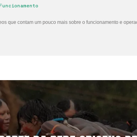
uncionamento
BAIXAR
deos que contam um pouco mais sobre o funcionamento e operaç
nnual Report Origens Brasil® 2023
BAIXAR