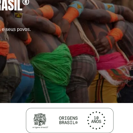
ASIL
®
 e seus povos.