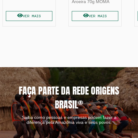
Aroeira 70g MOMA
VER MAIS
VER MAIS
FAÇA PARTE DA REDE ORIGENS
BRASIL
®
Saiba como pessoas e empresas podem fazer a
diferença pela Amazônia viva e seus povos.