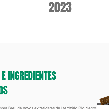
2023
E INGREDIENTES
OS
pra Breu de povos extrativistas de1 território Rio Negro