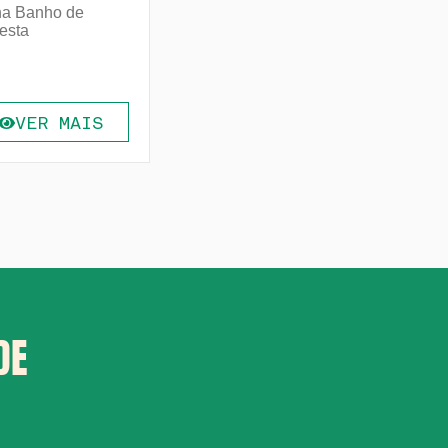
ha Banho de
resta
VER MAIS
DE