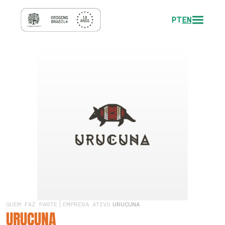
PT
EN
QUEM FAZ PARTE
EMPRESA ATIVO
URUCUNA
URUCUNA