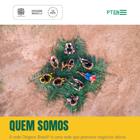
PT
EN
QUEM SOMOS
A rede Origens Brasil
®
é uma rede que promove negócios éticos