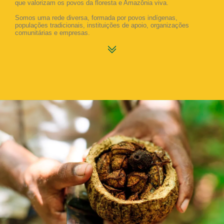
que valorizam os povos da floresta e Amazônia viva.
Somos uma rede diversa, formada por povos indígenas,
populações tradicionais, instituições de apoio, organizações
comunitárias e empresas.
Atuamos para fortalecer uma nova forma de fazer negócios na
Amazônia, conectando empresas, produtores e produtoras em
Terras Indígenas e Unidades de Conservação por meio de
relações comerciais éticas, com transparência, garantia de origem
e rastreabilidade.
Ao escolher produtos que vêm dessas relações comerciais, você
contribui para a valorização da Amazônia viva e de seus povos.
Por meio de um selo em formato de QR Code, é possível
conhecer as histórias de cada produto, sua origem e produtores,
gerando assim mais aproximação e conexão entre quem produz e
quem compra.
Assista ao vídeo e conheça como a rede Origens Brasil
®
atua pela
conservação da Amazônia viva e valorização dos guardiões e
guardiãs da floresta.