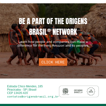
BE A PART OF THE ORIGENS
BRASIL
®
NETWORK
Learn how people and companies can make a
difference for the living Amazon and its peoples.
CLICK HERE
Estrada Chico Mendes, 185
Piracicaba - SP | Brasil
CEP 13426-420
contatos@origensbrasil.org.br