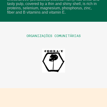
tasty pulp, covered by a thin and shiny shell, is rich in
proteins, selenium, magnesium, phosphorus, zinc,
fiber and B vitamins and vitamin E.
ORGANIZAÇÕES COMUNITÁRIAS