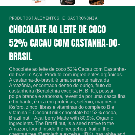
PRODUTOS
ALIMENTOS E GASTRONOMIA
CHOCOLATE AO LEITE DE COCO
52% CACAU COM CASTANHA-DO-
BRASIL
Chocolate ao leite de coco 52% Cacau com Castanha-
do-brasil e Açaí. Produto com ingredientes orgânicos.
A castanha-do-brasil, é uma semente nativa da
Amazônia, encontrada dentro do ouriço, fruto da
castanheira (Bertolethia excelsa H. B. K.), possui
polpa branca e saborosa, revestida por uma casca fina
e brilhante, é rica em proteínas, selênio, magnésio,
fósforo, zinco, fibras e vitaminas do complexo B e
vitamina E.Coconut milk chocolate bar 52% cocoa,
Brazil nut + Açaí berry Made with 80,9%. Organic
Ingredients. The Brazil nut, is a seed native to the
Amazon, found inside the hedgehog, fruit of the
chestnut tree (Bertolethia excelsa HBK), has white and