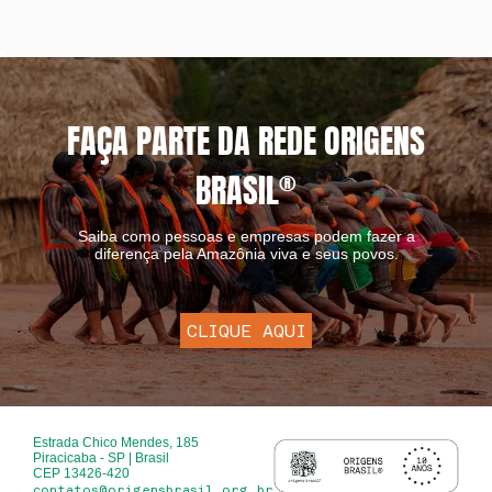
FAÇA PARTE DA REDE ORIGENS
BRASIL
®
Saiba como pessoas e empresas podem fazer a
diferença pela Amazônia viva e seus povos.
CLIQUE AQUI
Estrada Chico Mendes, 185
Piracicaba - SP | Brasil
CEP 13426-420
contatos@origensbrasil.org.br