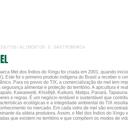
ODUTOS
ALIMENTOS E GASTRONOMIA
EL
arca Mel dos Índios do Xingu foi criada em 2001, quando iniciou
X). Este foi o primeiro produto indígena do Brasil a receber o ce
ânico. Para os povos do TIX, a comercialização do mel tem impa
 segurança alimentar e proteção do território. A apicultura é r
apalo, Kawaiweté, Khisêtjê, Kuikuro, Matipu, Panará, Tapaiun
eres e regras. É um negócio rentável e sustentável que contrib
acterísticas ecológicas e a integridade ambiental do TIX result
onhecimento no mercado. Em cada vidro de mel são encontradas 
inante da aldeia produtora. Assim, o Mel dos Índios do Xingu v
radas que existem no território e que compõem os modos de vid