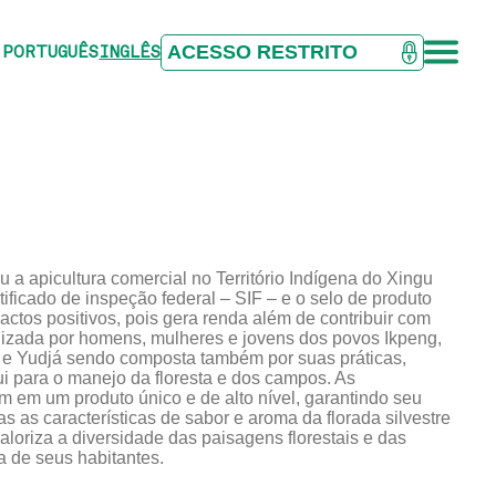
ACESSO RESTRITO
PORTUGUÊS
INGLÊS
 a apicultura comercial no Território Indígena do Xingu
rtificado de inspeção federal – SIF – e o selo de produto
ctos positivos, pois gera renda além de contribuir com
ealizada por homens, mulheres e jovens dos povos Ikpeng,
a e Yudjá sendo composta também por suas práticas,
ui para o manejo da floresta e dos campos. As
am em um produto único e de alto nível, garantindo seu
as características de sabor e aroma da florada silvestre
aloriza a diversidade das paisagens florestais e das
a de seus habitantes.