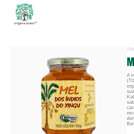
PR
M
A m
(TI
org
sua
Kal
sab
car
rec
dom
flo