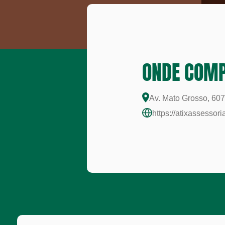
ONDE COM
Av. Mato Grosso, 607
https://atixassessori