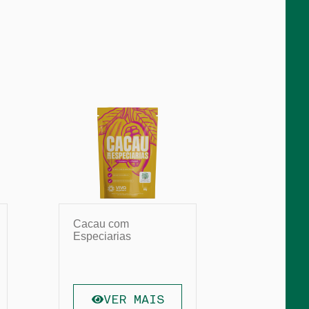
Cacau com
Castanha
Especiarias
VER MAIS
VE