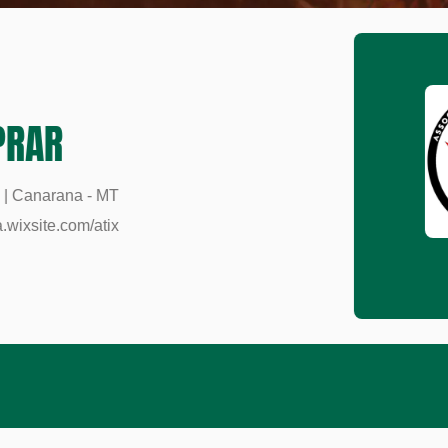
PRAR
 | Canarana - MT
a.wixsite.com/atix